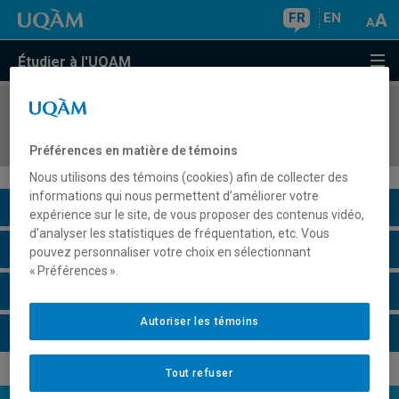
FR
EN
Étudier à l'UQAM
COURS
//
JUR6660
Droit de l'intégration européenne
Préférences en matière de témoins
Nous utilisons des témoins (cookies) afin de collecter des
informations qui nous permettent d’améliorer votre
Description du cours
expérience sur le site, de vous proposer des contenus vidéo,
d’analyser les statistiques de fréquentation, etc. Vous
Horaire - Été 2026
pouvez personnaliser votre choix en sélectionnant
« Préférences ».
Horaire - Automne 2026
Autoriser les témoins
Horaire - Hiver 2027
Tout refuser