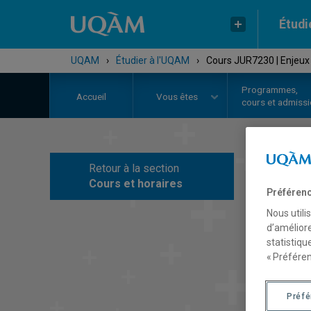
Étudi
UQAM
›
Étudier à l'UQAM
›
Cours JUR7230 | Enjeux d
Programmes,
Accueil
Vous êtes
cours et admiss
Retour à la section
C
Cours et horaires
Préférenc
Nous utili
d’améliore
statistiqu
« Préféren
Préf