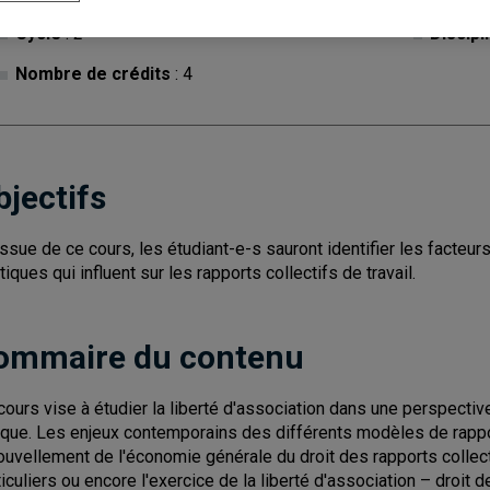
Cycle
: 2
Discipl
Nombre de crédits
: 4
bjectifs
'issue de ce cours, les étudiant-e-s sauront identifier les facteu
tiques qui influent sur les rapports collectifs de travail.
ommaire du contenu
cours vise à étudier la liberté d'association dans une perspectiv
tique. Les enjeux contemporains des différents modèles de rappor
ouvellement de l'économie générale du droit des rapports collecti
ticuliers ou encore l'exercice de la liberté d'association – droit 