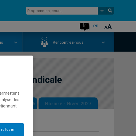
fr
en
us
Rencontrez-nous
iberté syndicale
permettent
nalyser les
 - Automne 2026
Horaire - Hiver 2027
ctionnant
 refuser