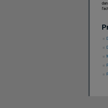
dan
l'ac
P
D
M
P