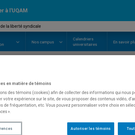
er à l'UQAM
e la liberté syndicale
Calendriers
Nos
campus
En savoir pl
ion
universitaires
OURS
//
JUR7230
-
Enjeux de la l
es en matière de témoins
sons des témoins (cookies) afin de collecter des informations qui nous 
r votre expérience sur le site, de vous proposer des contenus vidéo, d’a
Description
Horaire - Été 2026
Horaire
es de fréquentation, etc. Vous pouvez personnaliser votre choix en séle
ces ».
érences
Autoriser les témoins
Tout