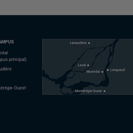
AMPUS
réal
pus principal)
udière
l
érégie-Ouest