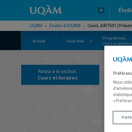
Étudi
UQAM
›
Étudier à l'UQAM
›
Cours JUR7501 | Présen
Programmes,
Accueil
Vous êtes
cours et admiss
Retour à la section
Préférenc
C
Cours et horaires
Nous utili
d’améliore
statistiqu
« Préféren
Préf