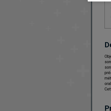
D
Obj
son
son
pré
mét
ora
Cet
P