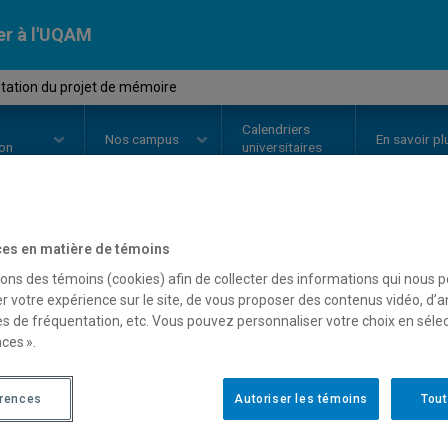
er à l'UQAM
tation du projet de mémoire
Calendriers
Nos
campus
En savoir pl
ion
universitaires
es en matière de témoins
OURS
//
JUR7501
-
Présentation 
sons des témoins (cookies) afin de collecter des informations qui nous 
r votre expérience sur le site, de vous proposer des contenus vidéo, d’a
es de fréquentation, etc. Vous pouvez personnaliser votre choix en séle
Description
Horaire - Été 2026
Horaire
ces ».
érences
Autoriser les témoins
Tout