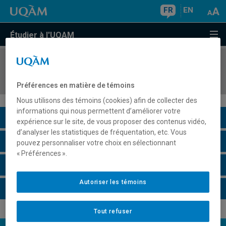
FR
EN
Étudier à l'UQAM
COURS
//
JUR7625
Séminaire interdisciplinaire II
Préférences en matière de témoins
Nous utilisons des témoins (cookies) afin de collecter des
informations qui nous permettent d’améliorer votre
Description du cours
expérience sur le site, de vous proposer des contenus vidéo,
d’analyser les statistiques de fréquentation, etc. Vous
Horaire - Été 2026
pouvez personnaliser votre choix en sélectionnant
« Préférences ».
Horaire - Automne 2026
Autoriser les témoins
Horaire - Hiver 2027
Tout refuser