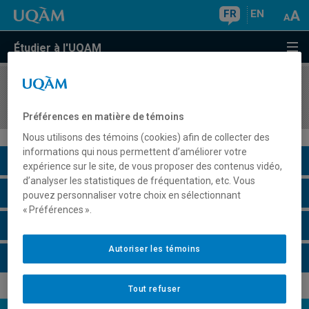
FR
EN
Étudier à l'UQAM
COURS
//
JUR7646
Droit et économie politique internationale
Préférences en matière de témoins
Nous utilisons des témoins (cookies) afin de collecter des
informations qui nous permettent d’améliorer votre
Description du cours
expérience sur le site, de vous proposer des contenus vidéo,
d’analyser les statistiques de fréquentation, etc. Vous
Horaire - Été 2026
pouvez personnaliser votre choix en sélectionnant
« Préférences ».
Horaire - Automne 2026
Autoriser les témoins
Horaire - Hiver 2027
Tout refuser