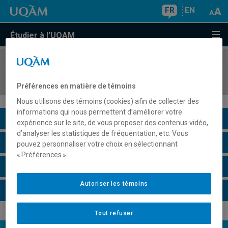
FR
EN
Étudier à l'UQAM
COURS
//
JUR7651
Droit pénal international
Préférences en matière de témoins
Nous utilisons des témoins (cookies) afin de collecter des
informations qui nous permettent d’améliorer votre
Description du cours
expérience sur le site, de vous proposer des contenus vidéo,
d’analyser les statistiques de fréquentation, etc. Vous
Horaire - Été 2026
pouvez personnaliser votre choix en sélectionnant
« Préférences ».
Horaire - Automne 2026
Autoriser les témoins
Horaire - Hiver 2027
Tout refuser