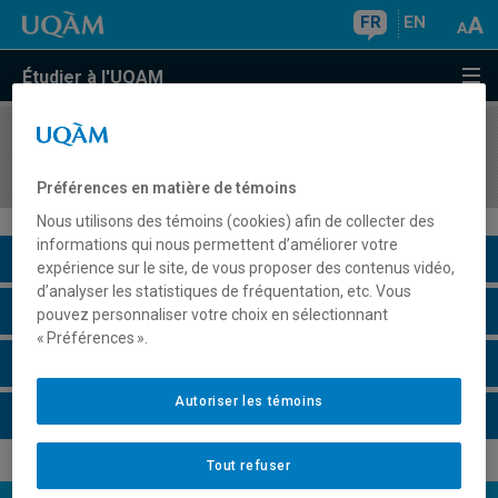
FR
EN
Étudier à l'UQAM
COURS
//
JUR7655
Droit international humanitaire
Préférences en matière de témoins
Nous utilisons des témoins (cookies) afin de collecter des
informations qui nous permettent d’améliorer votre
Description du cours
expérience sur le site, de vous proposer des contenus vidéo,
d’analyser les statistiques de fréquentation, etc. Vous
Horaire - Été 2026
pouvez personnaliser votre choix en sélectionnant
« Préférences ».
Horaire - Automne 2026
Autoriser les témoins
Horaire - Hiver 2027
Tout refuser