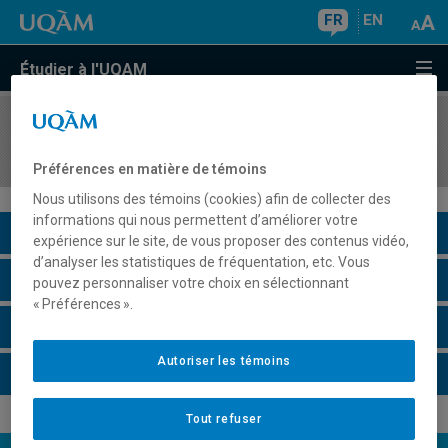
FR
EN
Étudier à l'UQAM
COURS
//
JUR7655
Droit international humanitaire
Préférences en matière de témoins
Nous utilisons des témoins (cookies) afin de collecter des
informations qui nous permettent d’améliorer votre
Description du cours
expérience sur le site, de vous proposer des contenus vidéo,
d’analyser les statistiques de fréquentation, etc. Vous
Horaire - Été 2026
pouvez personnaliser votre choix en sélectionnant
« Préférences ».
Horaire - Automne 2026
Autoriser les témoins
Horaire - Hiver 2027
Tout refuser