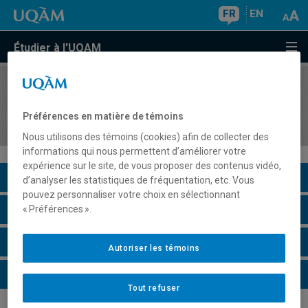
FR
EN
Étudier à l'UQAM
COURS
//
JUR7690
Droit international du commerce et effets
Préférences en matière de témoins
juridiques de la mondialisation
Nous utilisons des témoins (cookies) afin de collecter des
informations qui nous permettent d’améliorer votre
expérience sur le site, de vous proposer des contenus vidéo,
Description du cours
d’analyser les statistiques de fréquentation, etc. Vous
pouvez personnaliser votre choix en sélectionnant
Horaire - Été 2026
« Préférences ».
Horaire - Automne 2026
Autoriser les témoins
Horaire - Hiver 2027
Tout refuser