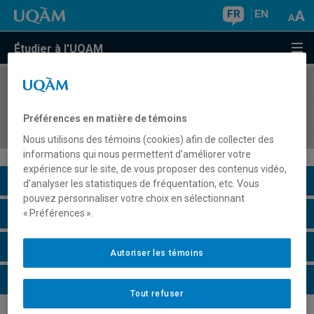
FR
EN
Étudier à l'UQAM
COURS
//
JUR7820
Enjeux juridiques et bioéthiques du début et de la
Préférences en matière de témoins
fin de la vie
Nous utilisons des témoins (cookies) afin de collecter des
informations qui nous permettent d’améliorer votre
expérience sur le site, de vous proposer des contenus vidéo,
Description du cours
d’analyser les statistiques de fréquentation, etc. Vous
pouvez personnaliser votre choix en sélectionnant
Horaire - Été 2026
« Préférences ».
Horaire - Automne 2026
Autoriser les témoins
Horaire - Hiver 2027
Tout refuser