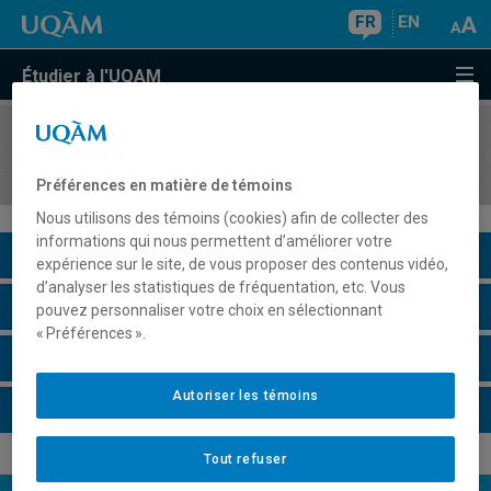
FR
EN
Étudier à l'UQAM
COURS
//
JUR7835
Droit et migration
Préférences en matière de témoins
Nous utilisons des témoins (cookies) afin de collecter des
informations qui nous permettent d’améliorer votre
Description du cours
expérience sur le site, de vous proposer des contenus vidéo,
d’analyser les statistiques de fréquentation, etc. Vous
Horaire - Été 2026
pouvez personnaliser votre choix en sélectionnant
« Préférences ».
Horaire - Automne 2026
Autoriser les témoins
Horaire - Hiver 2027
Tout refuser