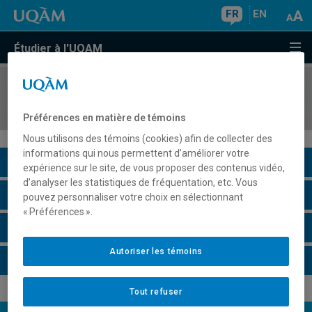
FR
EN
Étudier à l'UQAM
COURS
//
KIN1820
Activités d'intégration
Préférences en matière de témoins
Nous utilisons des témoins (cookies) afin de collecter des
informations qui nous permettent d’améliorer votre
Description du cours
expérience sur le site, de vous proposer des contenus vidéo,
d’analyser les statistiques de fréquentation, etc. Vous
Horaire - Été 2026
pouvez personnaliser votre choix en sélectionnant
« Préférences ».
Horaire - Automne 2026
Autoriser les témoins
Horaire - Hiver 2027
Tout refuser