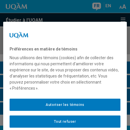
FR
EN
Étudier à l'UQAM
COURS
//
KIN2813
Deuxième synthèse
Préférences en matière de témoins
Nous utilisons des témoins (cookies) afin de collecter des
informations qui nous permettent d’améliorer votre
Description du cours
expérience sur le site, de vous proposer des contenus vidéo,
d’analyser les statistiques de fréquentation, etc. Vous
Horaire - Été 2026
pouvez personnaliser votre choix en sélectionnant
« Préférences ».
Horaire - Automne 2026
Autoriser les témoins
Horaire - Hiver 2027
Tout refuser