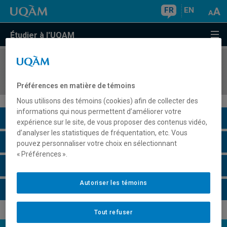
FR
EN
Étudier à l'UQAM
COURS
//
KIN7440
Projet d'intervention : élaboration
Préférences en matière de témoins
Nous utilisons des témoins (cookies) afin de collecter des
informations qui nous permettent d’améliorer votre
Description du cours
expérience sur le site, de vous proposer des contenus vidéo,
d’analyser les statistiques de fréquentation, etc. Vous
Horaire - Été 2026
pouvez personnaliser votre choix en sélectionnant
« Préférences ».
Horaire - Automne 2026
Autoriser les témoins
Horaire - Hiver 2027
Tout refuser