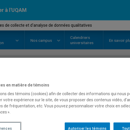
er à l'UQAM
s de collecte et d'analyse de données qualitatives
Calendriers
Nos
campus
En savoir pl
ion
universitaires
OURS
//
KIN8624
-
Méthodes de co
es en matière de témoins
données qualitatives
sons des témoins (cookies) afin de collecter des informations qui nous 
r votre expérience sur le site, de vous proposer des contenus vidéo, d’a
es de fréquentation, etc. Vous pouvez personnaliser votre choix en séle
Description
Horaire - Été 2026
Horaire
ces ».
érences
Autoriser les témoins
Tout