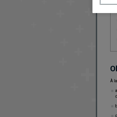
O
À l
a
d
b
c