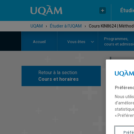
Étudi
UQAM
›
Étudier à l'UQAM
›
Cours KIN8624 | Méthode
Programmes,
Accueil
Vous êtes
cours et admiss
Retour à la section
C
Cours et horaires
Préférenc
Nous utili
d’améliore
statistiqu
« Préféren
Préf