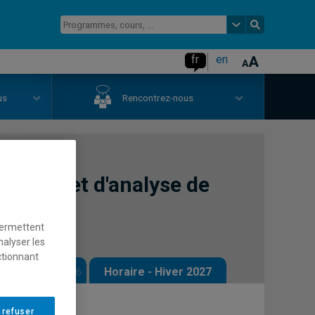
fr
en
us
Rencontrez-nous
llecte et d'analyse de
permettent
nalyser les
ctionnant
 - Automne 2026
Horaire - Hiver 2027
 refuser