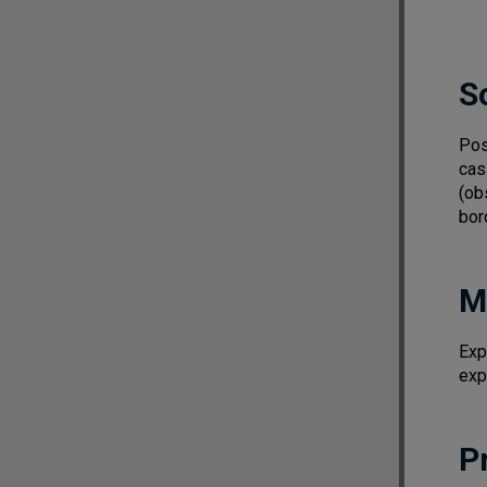
S
Pos
cas
(ob
bor
M
Exp
exp
P