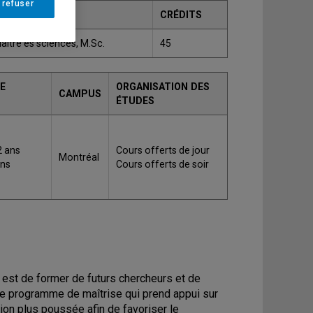
 refuser
RADE
CRÉDITS
aître ès sciences, M.Sc.
45
E
ORGANISATION DES
CAMPUS
ÉTUDES
2 ans
Cours offerts de jour
Montréal
ans
Cours offerts de soir
 est de former de futurs chercheurs et de
Le programme de maîtrise qui prend appui sur
tion plus poussée afin de favoriser le