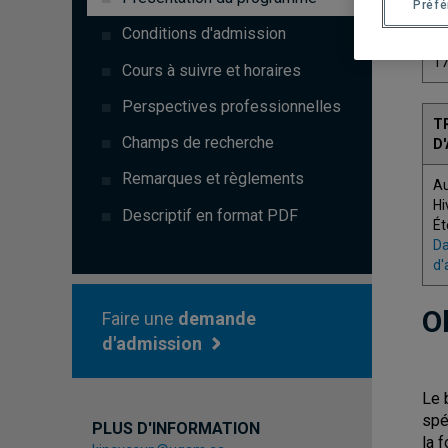
Préf
C
Conditions d'admission
1
Cours à suivre et horaires
Perspectives professionnelles
T
Champs de recherche
D
Remarques et règlements
A
Hi
Descriptif en format PDF
Ét
Da
d'
O
Faire une
demande
d'admission
Le 
spé
PLUS D'INFORMATION
la 