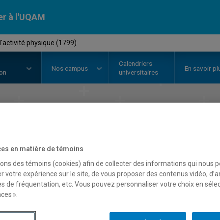
er à l'UQAM
l'activité physique (1799)
Calendriers
Nos
campus
En savoir pl
ion
universitaires
 en
sciences de l'activité
Faculté des sciences
es en matière de témoins
sons des témoins (cookies) afin de collecter des informations qui nous 
r votre expérience sur le site, de vous proposer des contenus vidéo, d’a
es de fréquentation, etc. Vous pouvez personnaliser votre choix en séle
ces ».