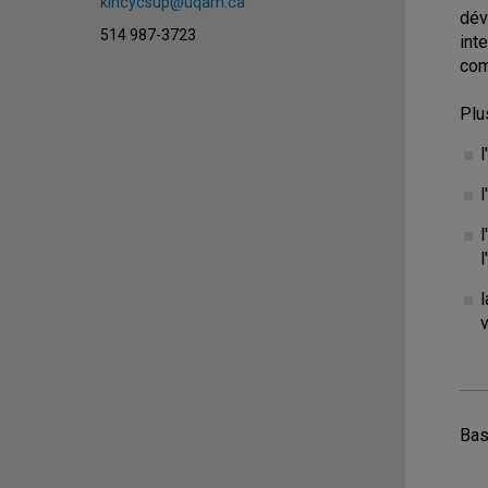
kincycsup@uqam.ca
dév
514 987-3723
int
com
Plu
l
l
l
v
Bas