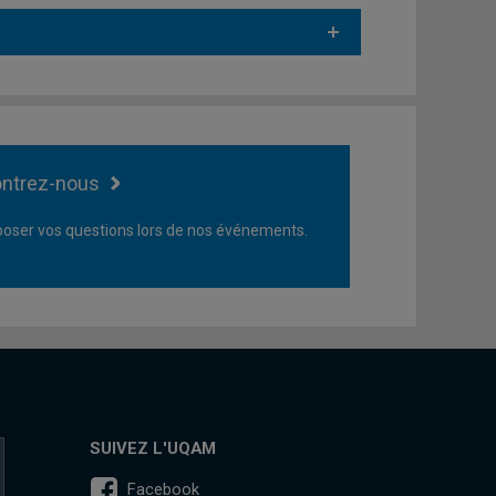
ntrez-nous
oser vos questions lors de nos événements.
SUIVEZ L'UQAM
Facebook