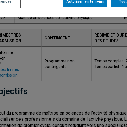
érences
Autoriser les témoins
Tout
ODE
TITRE
G
799
Maîtrise en sciences de l'activité physique
M
RIMESTRES
RÉGIME ET DURÉ
CONTINGENT
'ADMISSION
DES ÉTUDES
utomne
ver
Programme non
Temps complet : 
é
contingenté
Temps partiel : 4 
tes limites
admission
bjectifs
but du programme de maîtrise en sciences de l'activité physique
cialiser des professionnels du domaine de l'activité physique. 
formation de premier cycle, conduit l'étudiant vers une spécialisa