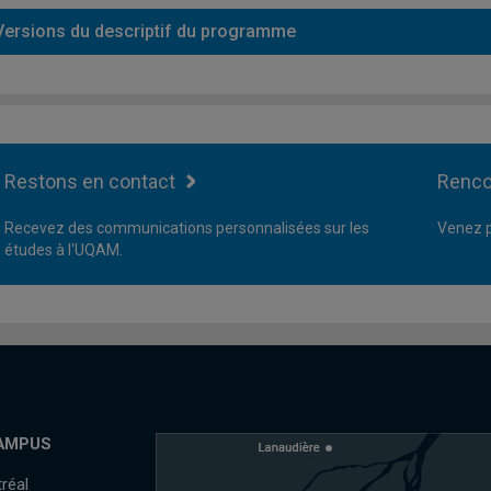
Versions du descriptif du programme
Restons en contact
Renco
Recevez des communications personnalisées sur les
Venez p
études à l'UQAM.
AMPUS
réal