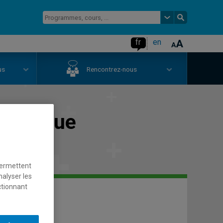
fr
en
us
Rencontrez-nous
 physique
permettent
nalyser les
ctionnant