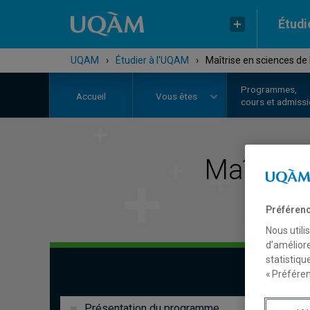
Étudi
UQAM
›
Étudier à l'UQAM
›
Maîtrise en sciences de 
Programmes,
Accueil
Vous êtes
cours et admiss
Maîtrise
Préférenc
Nous utili
d’améliore
statistiqu
« Préféren
Présentation du programme