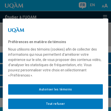
FR
EN
Étudier à l'UQAM
COURS
//
LIN1671
Lexicologie
Préférences en matière de témoins
Nous utilisons des témoins (cookies) afin de collecter des
informations qui nous permettent d’améliorer votre
Description du cours
expérience sur le site, de vous proposer des contenus vidéo,
d’analyser les statistiques de fréquentation, etc. Vous
Horaire - Été 2026
pouvez personnaliser votre choix en sélectionnant
« Préférences ».
Horaire - Automne 2026
Autoriser les témoins
Horaire - Hiver 2027
Tout refuser