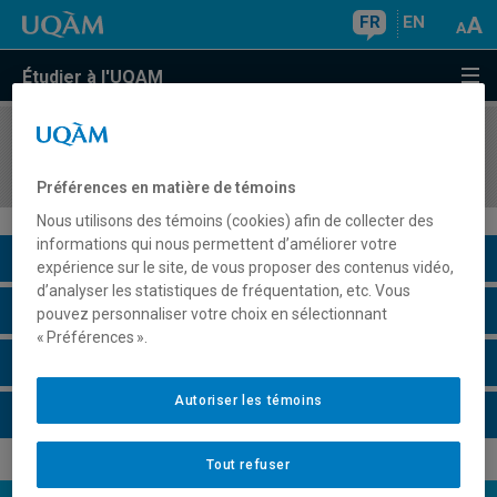
FR
EN
Étudier à l'UQAM
COURS
//
LIN2682
Langues et enjeux sociopolitiques
Préférences en matière de témoins
Nous utilisons des témoins (cookies) afin de collecter des
informations qui nous permettent d’améliorer votre
Description du cours
expérience sur le site, de vous proposer des contenus vidéo,
d’analyser les statistiques de fréquentation, etc. Vous
Horaire - Été 2026
pouvez personnaliser votre choix en sélectionnant
« Préférences ».
Horaire - Automne 2026
Autoriser les témoins
Horaire - Hiver 2027
Tout refuser