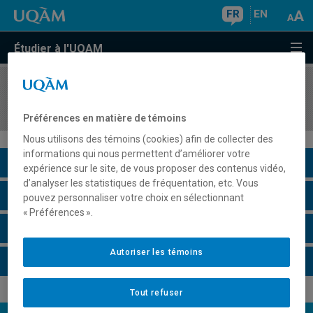
FR
EN
Étudier à l'UQAM
COURS
//
LIT1525
Corpus étranger
Préférences en matière de témoins
Nous utilisons des témoins (cookies) afin de collecter des
informations qui nous permettent d’améliorer votre
Description du cours
expérience sur le site, de vous proposer des contenus vidéo,
d’analyser les statistiques de fréquentation, etc. Vous
Horaire - Été 2026
pouvez personnaliser votre choix en sélectionnant
« Préférences ».
Horaire - Automne 2026
Autoriser les témoins
Horaire - Hiver 2027
Tout refuser