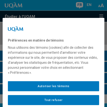
FR
EN
Étudier à l'UQAM
COURS
//
LIT1550
Littérature et langage
Préférences en matière de témoins
Nous utilisons des témoins (cookies) afin de collecter des
informations qui nous permettent d’améliorer votre
Description du cours
expérience sur le site, de vous proposer des contenus vidéo,
d’analyser les statistiques de fréquentation, etc. Vous
Horaire - Été 2026
pouvez personnaliser votre choix en sélectionnant
« Préférences ».
Horaire - Automne 2026
Autoriser les témoins
Horaire - Hiver 2027
Tout refuser