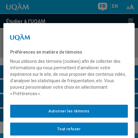
FR
EN
Étudier à l'UQAM
COURS
//
LIT2020
Herméneutique littéraire
Préférences en matière de témoins
Nous utilisons des témoins (cookies) afin de collecter des
informations qui nous permettent d’améliorer votre
Description du cours
expérience sur le site, de vous proposer des contenus vidéo,
d’analyser les statistiques de fréquentation, etc. Vous
Horaire - Été 2026
pouvez personnaliser votre choix en sélectionnant
« Préférences ».
Horaire - Automne 2026
Autoriser les témoins
Horaire - Hiver 2027
Tout refuser