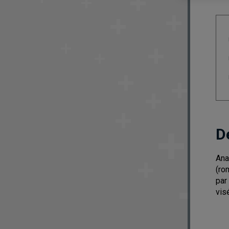
D
Ana
(ro
par
vis