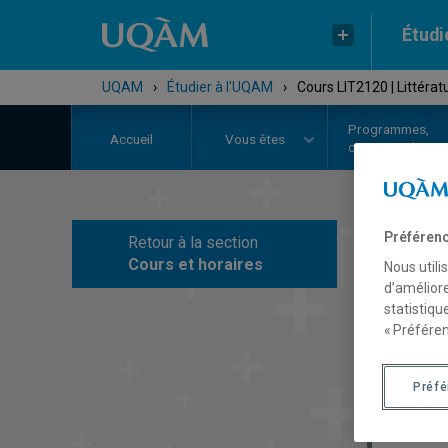
Étudi
UQAM
›
Étudier à l'UQAM
›
Cours LIT2120 | Littérat
Programmes,
Accueil
Vous êtes
cours et admiss
Préférenc
Retour à la section
C
Cours et horaires
Nous utili
d’améliore
statistiqu
« Préféren
Préf