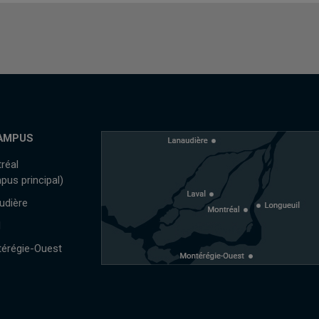
AMPUS
réal
pus principal)
udière
l
érégie-Ouest