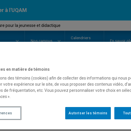
er à l'UQAM
ure pour la jeunesse et didactique
Calendriers
Nos
campus
En savoir pl
ion
universitaires
es en matière de témoins
OURS
//
LIT2120
-
Littérature pou
sons des témoins (cookies) afin de collecter des informations qui nous 
r votre expérience sur le site, de vous proposer des contenus vidéo, d’a
didactique
es de fréquentation, etc. Vous pouvez personnaliser votre choix en séle
ces ».
Description
Horaire - Été 2026
Horaire
érences
Autoriser les témoins
Tout