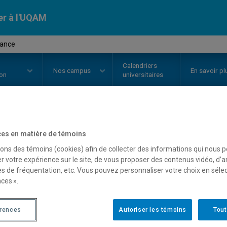
er à l'UQAM
sance
Calendriers
Nos
campus
En savoir pl
ion
universitaires
OURS
//
LIT2640
-
Renaissance
es en matière de témoins
sons des témoins (cookies) afin de collecter des informations qui nous 
r votre expérience sur le site, de vous proposer des contenus vidéo, d’a
es de fréquentation, etc. Vous pouvez personnaliser votre choix en séle
Description
Horaire - Été 2026
Horaire
ces ».
érences
Autoriser les témoins
Tout