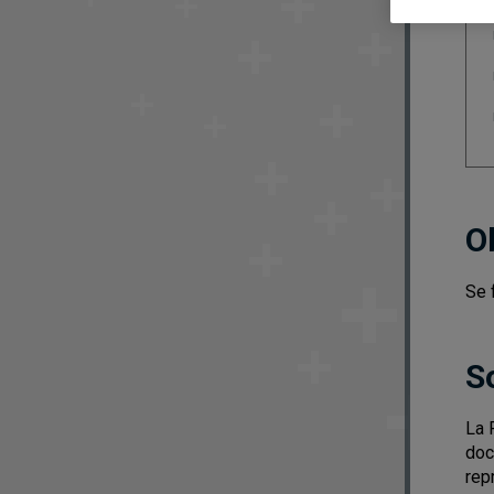
O
Se 
S
La 
doc
rep