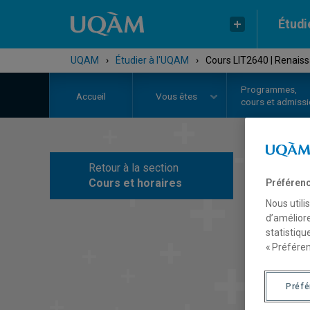
Étudi
UQAM
›
Étudier à l'UQAM
›
Cours LIT2640 | Renais
Programmes,
Accueil
Vous êtes
cours et admiss
Retour à la section
C
Cours et horaires
Préférenc
Nous utili
d’améliore
statistiqu
« Préféren
Préf