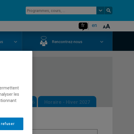
fr
en
us
Rencontrez-nous
permettent
nalyser les
ctionnant
 - Automne 2026
Horaire - Hiver 2027
 refuser