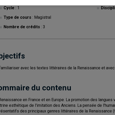
Cycle
: 1
Discipl
Type de cours
: Magistral
Nombre de crédits
: 3
bjectifs
familiariser avec les textes littéraires de la Renaissance et ave
ommaire du contenu
Renaissance en France et en Europe. La promotion des langues vul
trine esthétique de l'imitation des Anciens. La pensée de l'huma
résentatifs des principaux genres littéraires de la Renaissance (