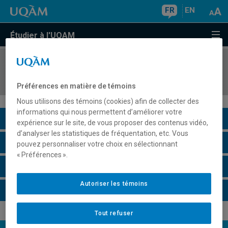
FR
EN
Étudier à l'UQAM
COURS
//
LIT2870
Littérature latino-américaine
Préférences en matière de témoins
Nous utilisons des témoins (cookies) afin de collecter des
informations qui nous permettent d’améliorer votre
Description du cours
expérience sur le site, de vous proposer des contenus vidéo,
d’analyser les statistiques de fréquentation, etc. Vous
Horaire - Été 2026
pouvez personnaliser votre choix en sélectionnant
« Préférences ».
Horaire - Automne 2026
Autoriser les témoins
Horaire - Hiver 2027
Tout refuser