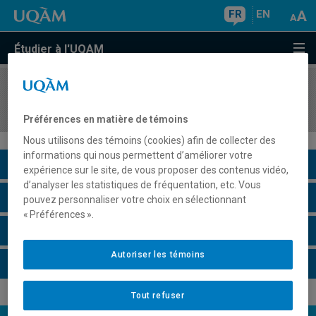
FR
EN
Étudier à l'UQAM
COURS
//
LIT2910
Littératures africaines
Préférences en matière de témoins
Nous utilisons des témoins (cookies) afin de collecter des
informations qui nous permettent d’améliorer votre
Description du cours
expérience sur le site, de vous proposer des contenus vidéo,
d’analyser les statistiques de fréquentation, etc. Vous
Horaire - Été 2026
pouvez personnaliser votre choix en sélectionnant
« Préférences ».
Horaire - Automne 2026
Autoriser les témoins
Horaire - Hiver 2027
Tout refuser