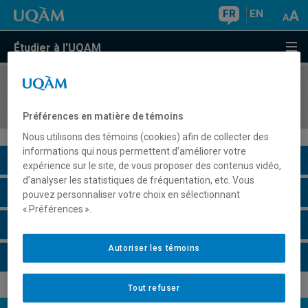
FR
EN
Étudier à l'UQAM
COURS
//
LIT3305
Rhétorique
Préférences en matière de témoins
Nous utilisons des témoins (cookies) afin de collecter des
informations qui nous permettent d’améliorer votre
Description du cours
expérience sur le site, de vous proposer des contenus vidéo,
d’analyser les statistiques de fréquentation, etc. Vous
Horaire - Été 2026
pouvez personnaliser votre choix en sélectionnant
« Préférences ».
Horaire - Automne 2026
Autoriser les témoins
Horaire - Hiver 2027
Tout refuser