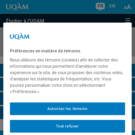
FR
EN
Étudier à l'UQAM
COURS
//
LIT3440
Lectures politiques de la littérature québécoise
Préférences en matière de témoins
Nous utilisons des témoins (cookies) afin de collecter des
informations qui nous permettent d’améliorer votre
Description du cours
expérience sur le site, de vous proposer des contenus vidéo,
d’analyser les statistiques de fréquentation, etc. Vous
Horaire - Été 2026
pouvez personnaliser votre choix en sélectionnant
« Préférences ».
Horaire - Automne 2026
Autoriser les témoins
Horaire - Hiver 2027
Tout refuser