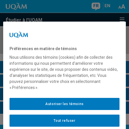
FR
EN
Étudier à l'UQAM
COURS
//
LIT3470
Poétique de la presse et des revues
Préférences en matière de témoins
Nous utilisons des témoins (cookies) afin de collecter des
informations qui nous permettent d’améliorer votre
Description du cours
expérience sur le site, de vous proposer des contenus vidéo,
d’analyser les statistiques de fréquentation, etc. Vous
Horaire - Été 2026
pouvez personnaliser votre choix en sélectionnant
« Préférences ».
Horaire - Automne 2026
Autoriser les témoins
Horaire - Hiver 2027
Tout refuser