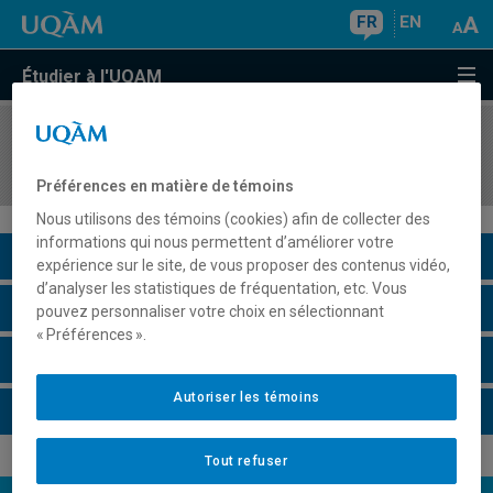
FR
EN
Étudier à l'UQAM
COURS
//
LIT3490
Littérature québécoise contemporaine
Préférences en matière de témoins
Nous utilisons des témoins (cookies) afin de collecter des
informations qui nous permettent d’améliorer votre
Description du cours
expérience sur le site, de vous proposer des contenus vidéo,
d’analyser les statistiques de fréquentation, etc. Vous
Horaire - Été 2026
pouvez personnaliser votre choix en sélectionnant
« Préférences ».
Horaire - Automne 2026
Autoriser les témoins
Horaire - Hiver 2027
Tout refuser