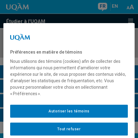
FR
EN
Étudier à l'UQAM
COURS
//
LIT3495
La littérature des femmes au Québec
Préférences en matière de témoins
Nous utilisons des témoins (cookies) afin de collecter des
informations qui nous permettent d’améliorer votre
Description du cours
expérience sur le site, de vous proposer des contenus vidéo,
d’analyser les statistiques de fréquentation, etc. Vous
Horaire - Été 2026
pouvez personnaliser votre choix en sélectionnant
« Préférences ».
Horaire - Automne 2026
Autoriser les témoins
Horaire - Hiver 2027
Tout refuser