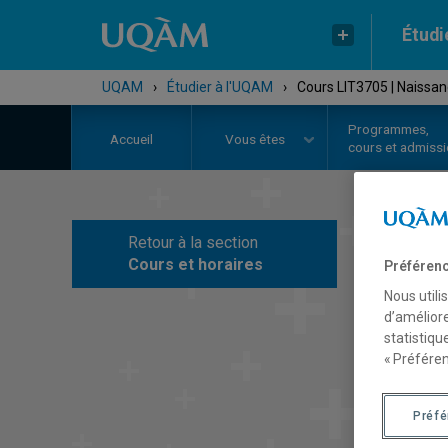
Étudi
UQAM
›
Étudier à l'UQAM
›
Cours LIT3705 | Naissanc
Programmes,
Accueil
Vous êtes
cours et admiss
Retour à la section
C
Cours et horaires
Préférenc
Nous utili
d’améliore
statistiqu
« Préféren
Préf