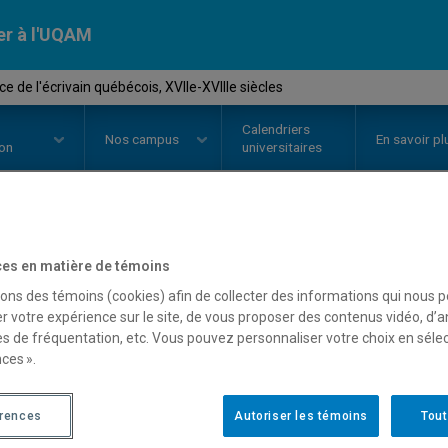
er à l'UQAM
e de l'écrivain québécois, XVIIe-XVIIIe siècles
Calendriers
Nos
campus
En savoir pl
ion
universitaires
OURS
//
LIT3705
-
Naissance de l
es en matière de témoins
sons des témoins (cookies) afin de collecter des informations qui nous 
XVIIe-XVIIIe siècles
r votre expérience sur le site, de vous proposer des contenus vidéo, d’a
es de fréquentation, etc. Vous pouvez personnaliser votre choix en séle
ces ».
Description
Horaire - Été 2026
Horaire
érences
Autoriser les témoins
Tout