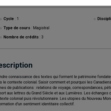
Cycle
: 1
Discipl
Type de cours
: Magistral
Nombre de crédits
: 3
escription
ndre connaissance des textes qui forment le patrimoine fondateu
s le contexte colonial. Saisir comment et pourquoi les Canadiens
mes de publications : relations de voyage, correspondances, péti
port aux lettres du Grand Siècle et aux Lumières. Les échanges cu
texte colonial puis révolutionnaire. Les utopies du Nouveau Monde
formation d'un sentiment identitaire collectif.