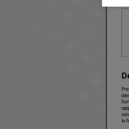
D
Pre
dan
for
rap
con
la 