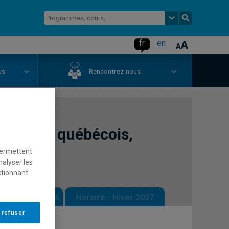
fr
en
us
Rencontrez-nous
'écrivain québécois,
permettent
nalyser les
ctionnant
 - Automne 2026
Horaire - Hiver 2027
 refuser