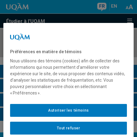
FR
EN
Étudier à l'UQAM
COURS
//
LIT3908
Histoire et esthétique du texte dramatique
Préférences en matière de témoins
Nous utilisons des témoins (cookies) afin de collecter des
informations qui nous permettent d’améliorer votre
Description du cours
expérience sur le site, de vous proposer des contenus vidéo,
d’analyser les statistiques de fréquentation, etc. Vous
Horaire - Été 2026
pouvez personnaliser votre choix en sélectionnant
« Préférences ».
Horaire - Automne 2026
Autoriser les témoins
Horaire - Hiver 2027
Tout refuser