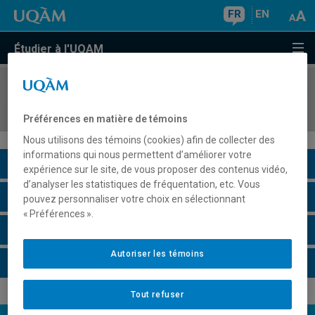
FR
EN
Étudier à l'UQAM
COURS
//
LIT3911
Atelier de prose II
Préférences en matière de témoins
Nous utilisons des témoins (cookies) afin de collecter des
informations qui nous permettent d’améliorer votre
Description du cours
expérience sur le site, de vous proposer des contenus vidéo,
d’analyser les statistiques de fréquentation, etc. Vous
Horaire - Été 2026
pouvez personnaliser votre choix en sélectionnant
« Préférences ».
Horaire - Automne 2026
Autoriser les témoins
Horaire - Hiver 2027
Tout refuser