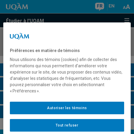
FR
EN
Étudier à l'UQAM
COURS
//
LIT3960
Roman policier
Préférences en matière de témoins
Nous utilisons des témoins (cookies) afin de collecter des
informations qui nous permettent d’améliorer votre
Description du cours
expérience sur le site, de vous proposer des contenus vidéo,
d’analyser les statistiques de fréquentation, etc. Vous
Horaire - Été 2026
pouvez personnaliser votre choix en sélectionnant
« Préférences ».
Horaire - Automne 2026
Autoriser les témoins
Horaire - Hiver 2027
Tout refuser