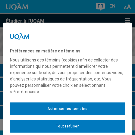
FR
EN
Étudier à l'UQAM
COURS
//
LIT4255
Science-fiction
Préférences en matière de témoins
Nous utilisons des témoins (cookies) afin de collecter des
informations qui nous permettent d’améliorer votre
Description du cours
expérience sur le site, de vous proposer des contenus vidéo,
d’analyser les statistiques de fréquentation, etc. Vous
Horaire - Été 2026
pouvez personnaliser votre choix en sélectionnant
« Préférences ».
Horaire - Automne 2026
Autoriser les témoins
Horaire - Hiver 2027
Tout refuser