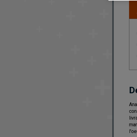
D
Ana
con
liv
man
l'o