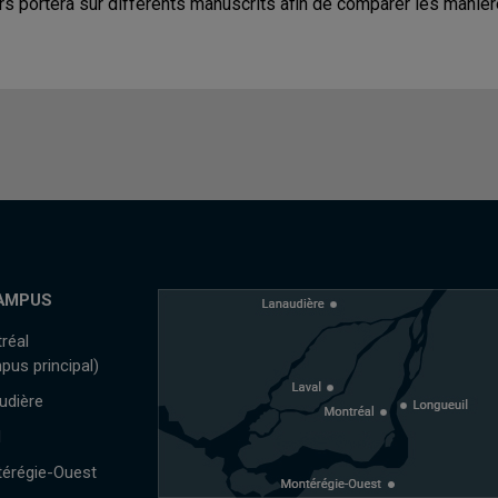
rs portera sur différents manuscrits afin de comparer les manière
AMPUS
réal
pus principal)
udière
l
érégie-Ouest