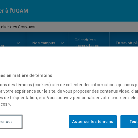
er à l'UQAM
telier des écrivains
Calendriers
Nos
campus
En savoir pl
ion
universitaires
es en matière de témoins
OURS
//
LIT4320
-
Dans l'atelier 
sons des témoins (cookies) afin de collecter des informations qui nous 
r votre expérience sur le site, de vous proposer des contenus vidéo, d’a
es de fréquentation, etc. Vous pouvez personnaliser votre choix en séle
ces ».
Description
Horaire - Été 2026
Horaire
érences
Autoriser les témoins
Tout