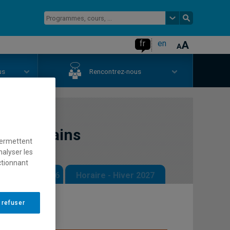
fr
en
us
Rencontrez-nous
des écrivains
permettent
nalyser les
ctionnant
 - Automne 2026
Horaire - Hiver 2027
 refuser