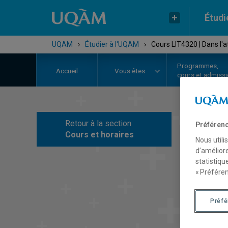
Étudi
UQAM
›
Étudier à l'UQAM
›
Cours LIT4320 | Dans l'a
Programmes,
Accueil
Vous êtes
cours et admiss
Retour à la section
Préférenc
C
Cours et horaires
Nous utili
d’améliore
statistiqu
« Préféren
Préf