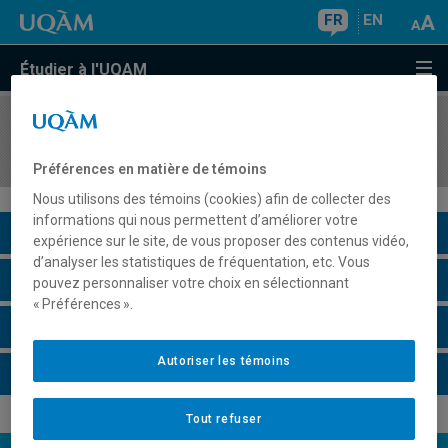
FR
EN
Étudier à l'UQAM
COURS
//
LIT4335
Best-sellers
Préférences en matière de témoins
Nous utilisons des témoins (cookies) afin de collecter des
informations qui nous permettent d’améliorer votre
Description du cours
expérience sur le site, de vous proposer des contenus vidéo,
d’analyser les statistiques de fréquentation, etc. Vous
Horaire - Été 2026
pouvez personnaliser votre choix en sélectionnant
« Préférences ».
Horaire - Automne 2026
Autoriser les témoins
Horaire - Hiver 2027
Tout refuser