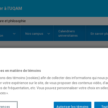
er à l'UQAM
ure et philosophie
Calendriers
Nos
campus
En savoir pl
ion
universitaires
OURS
//
LIT4600
-
Littérature et 
es en matière de témoins
sons des témoins (cookies) afin de collecter des informations qui nous 
Description
Horaire - Été 2026
Horaire
r votre expérience sur le site, de vous proposer des contenus vidéo, d’a
es de fréquentation, etc. Vous pouvez personnaliser votre choix en séle
ces ».
érences
Autoriser les témoins
Tout