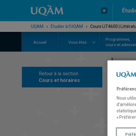
Étudi
UQAM
›
Étudier à l'UQAM
›
Cours LIT4600 | Littérat
Programmes,
Accueil
Vous êtes
cours et admiss
Retour à la section
C
Cours et horaires
Préférenc
Nous utili
d’améliore
statistiqu
« Préféren
Préf