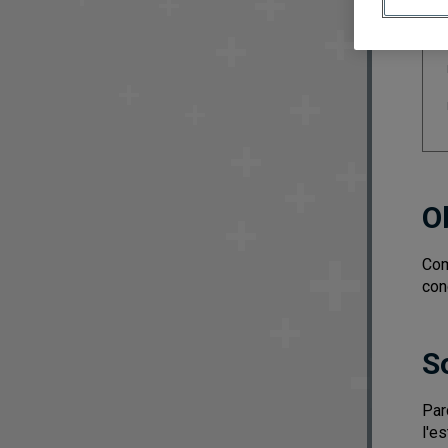
O
Com
con
S
Par
l'e