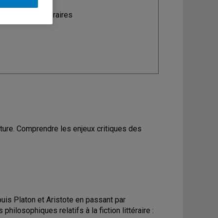
ine
: Études littéraires
ature. Comprendre les enjeux critiques des
puis Platon et Aristote en passant par
losophiques relatifs à la fiction littéraire :