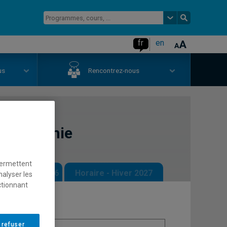
fr
en
us
Rencontrez-nous
philosophie
permettent
 - Automne 2026
Horaire - Hiver 2027
nalyser les
ctionnant
 refuser