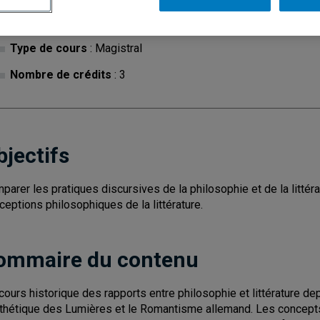
Cycle
: 1
Discipl
Type de cours
: Magistral
Nombre de crédits
: 3
bjectifs
parer les pratiques discursives de la philosophie et de la littér
ceptions philosophiques de la littérature.
ommaire du contenu
cours historique des rapports entre philosophie et littérature de
sthétique des Lumières et le Romantisme allemand. Les concepts phi