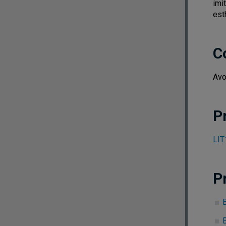
imi
est
C
Avo
P
LIT
P
B