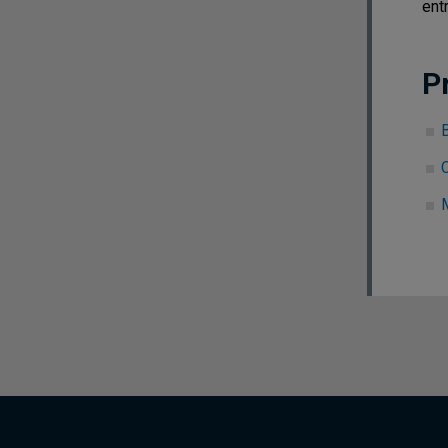
ent
P
B
C
M