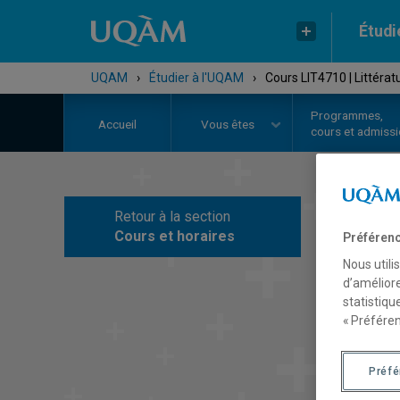
Étudi
UQAM
›
Étudier à l'UQAM
›
Cours LIT4710 | Littératu
Programmes,
Accueil
Vous êtes
cours et admiss
Retour à la section
C
Cours et horaires
Préférenc
Nous utili
d’améliore
statistiqu
« Préféren
Préf