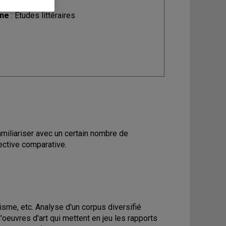
ine
: Études littéraires
familiariser avec un certain nombre de
ctive comparative.
isme, etc. Analyse d'un corpus diversifié
'oeuvres d'art qui mettent en jeu les rapports