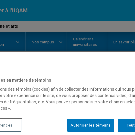
er à l'UQAM
re et arts
Calendriers
Nos
campus
En savoir pl
ion
universitaires
OURS
//
LIT4710
-
Littérature et 
es en matière de témoins
sons des témoins (cookies) afin de collecter des informations qui nous 
r votre expérience sur le site, de vous proposer des contenus vidéo, d’a
es de fréquentation, etc. Vous pouvez personnaliser votre choix en séle
Description
Horaire - Été 2026
Horaire
ces ».
érences
Autoriser les témoins
Tout