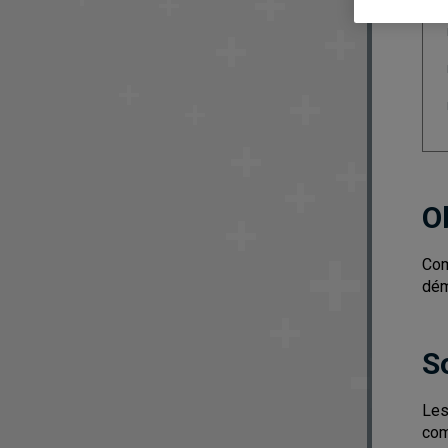
O
Com
dém
S
Les
com