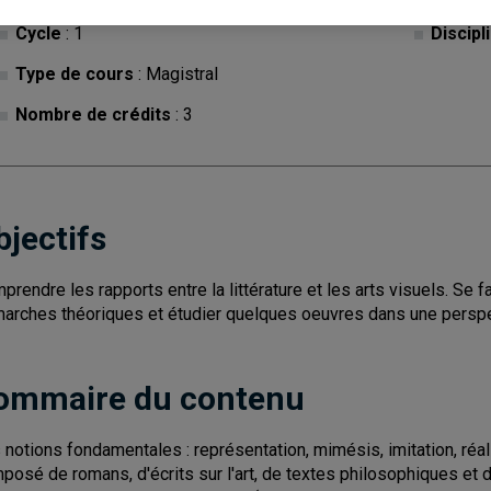
Cycle
: 1
Discipl
Type de cours
: Magistral
Nombre de crédits
: 3
bjectifs
prendre les rapports entre la littérature et les arts visuels. Se 
arches théoriques et étudier quelques oeuvres dans une perspe
ommaire du contenu
 notions fondamentales : représentation, mimésis, imitation, réal
posé de romans, d'écrits sur l'art, de textes philosophiques et d