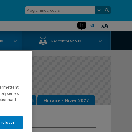
fr
en
us
Rencontrez-nous
arts
permettent
nalyser les
ctionnant
 - Automne 2026
Horaire - Hiver 2027
 refuser