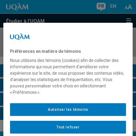
FR
EN
Étudier à l'UQAM
COURS
//
LIT4960
Humanités numériques
Préférences en matière de témoins
Nous utilisons des témoins (cookies) afin de collecter des
informations qui nous permettent d’améliorer votre
Description du cours
expérience sur le site, de vous proposer des contenus vidéo,
d’analyser les statistiques de fréquentation, etc. Vous
Horaire - Été 2026
pouvez personnaliser votre choix en sélectionnant
« Préférences ».
Horaire - Automne 2026
Autoriser les témoins
Horaire - Hiver 2027
Tout refuser