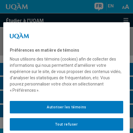
FR
EN
Étudier à l'UQAM
COURS
//
LIT500X
Sujets spéciaux I
Préférences en matière de témoins
Nous utilisons des témoins (cookies) afin de collecter des
informations qui nous permettent d’améliorer votre
Description du cours
expérience sur le site, de vous proposer des contenus vidéo,
d’analyser les statistiques de fréquentation, etc. Vous
Horaire - Été 2026
pouvez personnaliser votre choix en sélectionnant
« Préférences ».
Horaire - Automne 2026
Autoriser les témoins
Horaire - Hiver 2027
Tout refuser