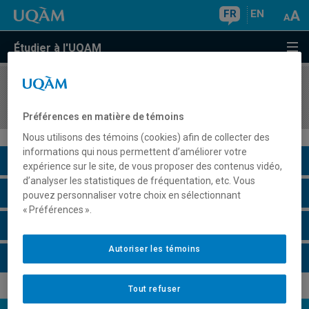
FR
EN
Étudier à l'UQAM
COURS
//
LIT5445
Discours de l'utopie
Préférences en matière de témoins
Nous utilisons des témoins (cookies) afin de collecter des
informations qui nous permettent d’améliorer votre
Description du cours
expérience sur le site, de vous proposer des contenus vidéo,
d’analyser les statistiques de fréquentation, etc. Vous
Horaire - Été 2026
pouvez personnaliser votre choix en sélectionnant
« Préférences ».
Horaire - Automne 2026
Autoriser les témoins
Horaire - Hiver 2027
Tout refuser