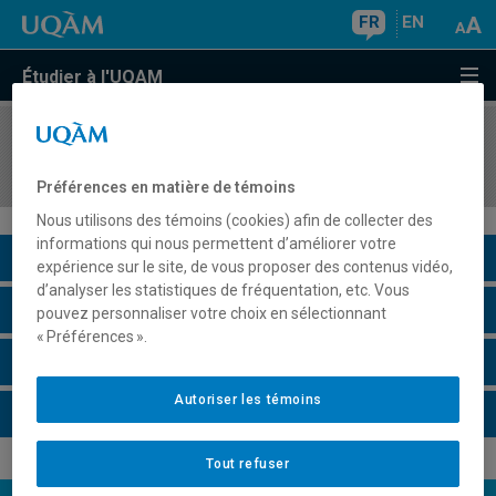
FR
EN
Étudier à l'UQAM
COURS
//
LIT6210
Nouveau roman
Préférences en matière de témoins
Nous utilisons des témoins (cookies) afin de collecter des
informations qui nous permettent d’améliorer votre
Description du cours
expérience sur le site, de vous proposer des contenus vidéo,
d’analyser les statistiques de fréquentation, etc. Vous
Horaire - Été 2026
pouvez personnaliser votre choix en sélectionnant
« Préférences ».
Horaire - Automne 2026
Autoriser les témoins
Horaire - Hiver 2027
Tout refuser