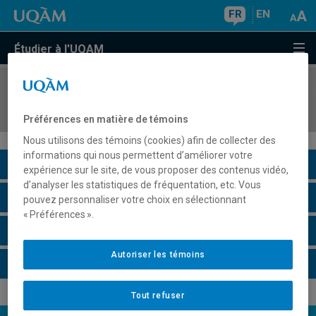
FR
EN
Étudier à l'UQAM
COURS
//
LIT6240
Histoire et esthétique du roman
Préférences en matière de témoins
Nous utilisons des témoins (cookies) afin de collecter des
informations qui nous permettent d’améliorer votre
Description du cours
expérience sur le site, de vous proposer des contenus vidéo,
d’analyser les statistiques de fréquentation, etc. Vous
Horaire - Été 2026
pouvez personnaliser votre choix en sélectionnant
« Préférences ».
Horaire - Automne 2026
Autoriser les témoins
Horaire - Hiver 2027
Tout refuser