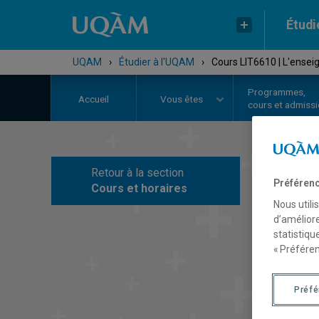
Étudi
UQAM
›
Étudier à l'UQAM
›
Cours LIT6610 | L'enseig
Programmes,
Accueil
Vous êtes
cours et admiss
Retour à la section
C
Préférenc
Cours et horaires
Nous utili
d’améliore
statistiqu
« Préféren
Préf