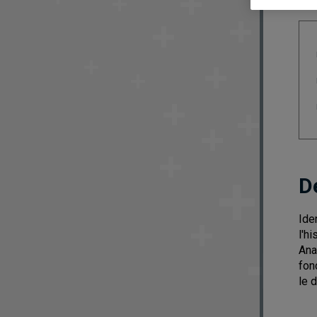
D
Ide
l'h
Ana
fon
le 