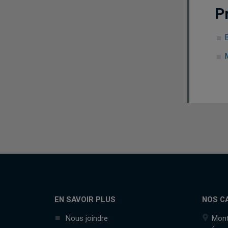
P
B
M
EN SAVOIR PLUS
NOS C
Nous joindre
Mont