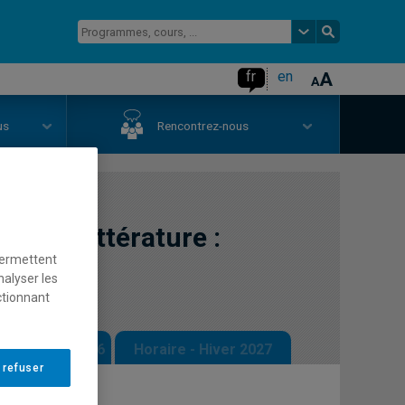
fr
en
us
Rencontrez-nous
de la littérature :
permettent
nalyser les
ctionnant
 - Automne 2026
Horaire - Hiver 2027
 refuser