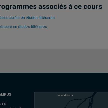
rogrammes associés à ce cours
accalauréat en études littéraires
ineure en études littéraires
AMPUS
réal