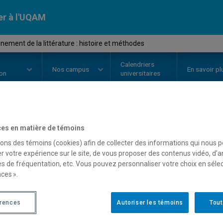
er à l'UQAM
nement de la littérature : histoire et méthodes
Calendriers
Nos
campus
En savoir pl
ion
universitaires
OURS
//
LIT6610
-
L'enseignement 
es en matière de témoins
sons des témoins (cookies) afin de collecter des informations qui nous 
histoire et méthodes
r votre expérience sur le site, de vous proposer des contenus vidéo, d’a
es de fréquentation, etc. Vous pouvez personnaliser votre choix en séle
ces ».
Description
Horaire - Été 2026
Horaire
érences
Autoriser les témoins
Tout