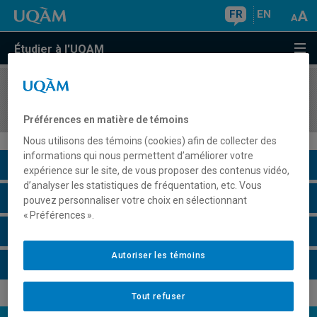
FR
EN
Étudier à l'UQAM
COURS
//
LIT6730
Théories de l'identité sexuée
Préférences en matière de témoins
Nous utilisons des témoins (cookies) afin de collecter des
informations qui nous permettent d’améliorer votre
Description du cours
expérience sur le site, de vous proposer des contenus vidéo,
d’analyser les statistiques de fréquentation, etc. Vous
Horaire - Été 2026
pouvez personnaliser votre choix en sélectionnant
« Préférences ».
Horaire - Automne 2026
Autoriser les témoins
Horaire - Hiver 2027
Tout refuser