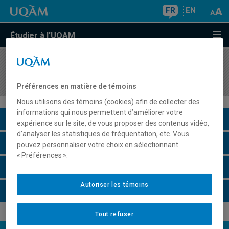
FR
EN
Étudier à l'UQAM
COURS
//
MAT2080
Méthodes statistiques
Préférences en matière de témoins
Nous utilisons des témoins (cookies) afin de collecter des
informations qui nous permettent d’améliorer votre
Description du cours
expérience sur le site, de vous proposer des contenus vidéo,
d’analyser les statistiques de fréquentation, etc. Vous
Horaire - Été 2026
pouvez personnaliser votre choix en sélectionnant
« Préférences ».
Horaire - Automne 2026
Autoriser les témoins
Horaire - Hiver 2027
Tout refuser