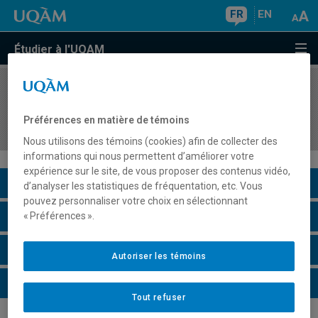
FR
EN
Étudier à l'UQAM
COURS
//
MAT2190
Calcul des équations différentielles ordinaires et
Préférences en matière de témoins
partielles
Nous utilisons des témoins (cookies) afin de collecter des
informations qui nous permettent d’améliorer votre
expérience sur le site, de vous proposer des contenus vidéo,
Description du cours
d’analyser les statistiques de fréquentation, etc. Vous
pouvez personnaliser votre choix en sélectionnant
Horaire - Été 2026
« Préférences ».
Horaire - Automne 2026
Autoriser les témoins
Horaire - Hiver 2027
Tout refuser