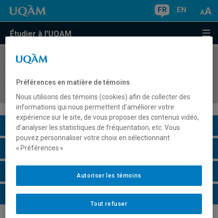
FR
EN
Étudier à l'UQAM
COURS
//
MAT2190
Calcul des équations différentielles ordinaires et
Préférences en matière de témoins
partielles
Nous utilisons des témoins (cookies) afin de collecter des
informations qui nous permettent d’améliorer votre
expérience sur le site, de vous proposer des contenus vidéo,
Description du cours
d’analyser les statistiques de fréquentation, etc. Vous
pouvez personnaliser votre choix en sélectionnant
Horaire - Été 2026
« Préférences ».
Horaire - Automne 2026
Autoriser les témoins
Horaire - Hiver 2027
Tout refuser