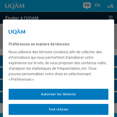
FR
EN
Étudier à l'UQAM
COURS
//
MAT3011
Didactique des mathématiques au primaire
Préférences en matière de témoins
Nous utilisons des témoins (cookies) afin de collecter des
informations qui nous permettent d’améliorer votre
Description du cours
expérience sur le site, de vous proposer des contenus vidéo,
d’analyser les statistiques de fréquentation, etc. Vous
Horaire - Été 2026
pouvez personnaliser votre choix en sélectionnant
« Préférences ».
Horaire - Automne 2026
Autoriser les témoins
Horaire - Hiver 2027
Tout refuser